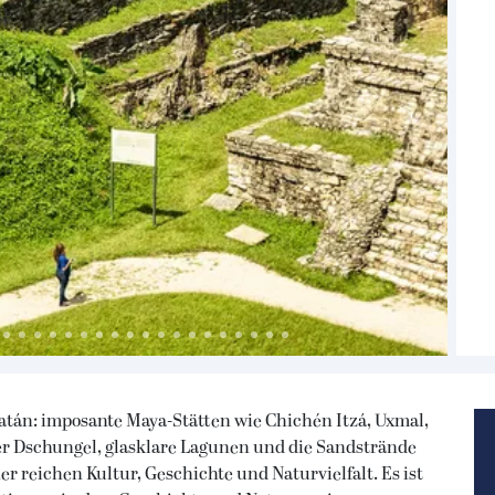
atán: imposante Maya-Stätten wie Chichén Itzá, Uxmal,
er Dschungel, glasklare Lagunen und die Sandstrände
r reichen Kultur, Geschichte und Naturvielfalt. Es ist