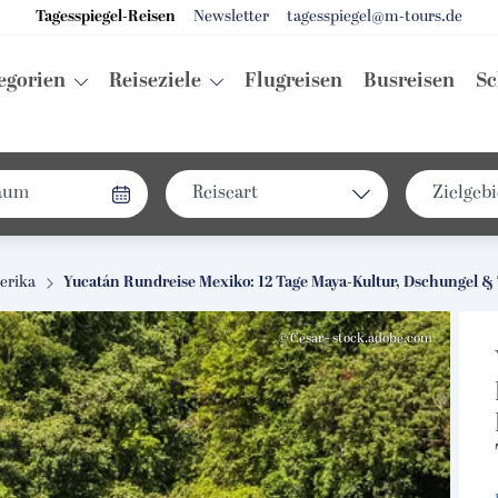
Tagesspiegel-Reisen
Newsletter
tagesspiegel@m-tours.de
egorien
Reiseziele
Flugreisen
Busreisen
Sc
Reiseart
Zielgebi
Bus
Deuts
Eigenanreise
Euro
erika
Yucatán Rundreise Mexiko: 12 Tage Maya-Kultur, Dschungel 
Flug
Weltw
© Cesar - stock.adobe.com
Schiff