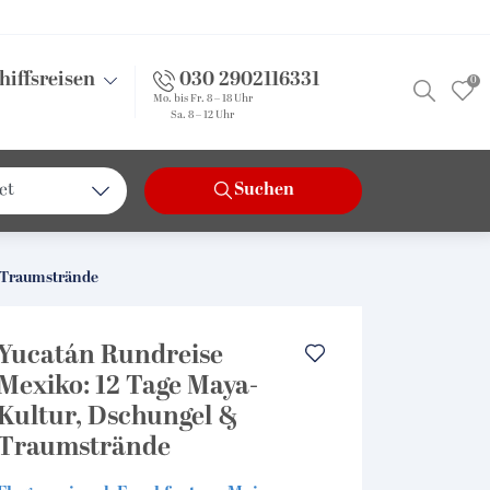
hiffsreisen
030 2902116331
0
Mo. bis Fr. 8 – 18 Uhr
Sa. 8 – 12 Uhr
et
Suchen
chland
pa
& Traumstrände
eit
Yucatán Rundreise
Mexiko: 12 Tage Maya-
Kultur, Dschungel &
Traumstrände