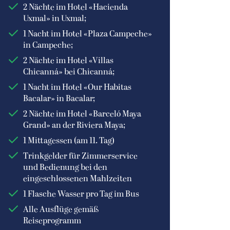
2 Nächte im Hotel «Hacienda
Uxmal» in Uxmal;
1 Nacht im Hotel «Plaza Campeche»
in Campeche;
2 Nächte im Hotel «Villas
Chicanná» bei Chicanná;
1 Nacht im Hotel «Our Habitas
Bacalar» in Bacalar;
taurant des Avani
Lobby des Avani Cancun
cun Airport Hotel
Airport Hotel
2 Nächte im Hotel «Barceló Maya
ni Cancun Airport Hotel
© Avani Cancun Airport Hotel
Grand» an der Riviera Maya;
1 Mittagessen (am 11. Tag)
Trinkgelder für Zimmerservice
und Bedienung bei den
eingeschlossenen Mahlzeiten
1 Flasche Wasser pro Tag im Bus
Alle Ausflüge gemäß
Reiseprogramm