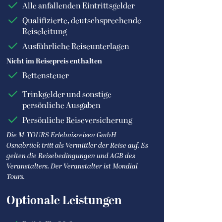
Alle anfallenden Eintrittsgelder
Pool und Außenbereich
by des Hotel Mesón del
des Hotel Mesón del
Qualifizierte, deutschsprechende
rqués
Marqués
Reiseleitung
el Mesón del Marqués
© Hotel Mesón del Marqués
Ausführliche Reiseunterlagen
Nicht im Reisepreis enthalten
pelzimmer des Plaza
Doppelzimmer des Plaza
Bettensteuer
mpeche Hotel
Campeche Hotel
aza Campeche
© Plaza Campeche
Trinkgelder und sonstige
persönliche Ausgaben
Persönliche Reiseversicherung
Die M-TOURS Erlebnisreisen GmbH
Osnabrück tritt als Vermittler der Reise auf. Es
gelten die Reisebedingungen und AGB des
Veranstalters. Der Veranstalter ist Mondial
Tours.
Optionale Leistungen