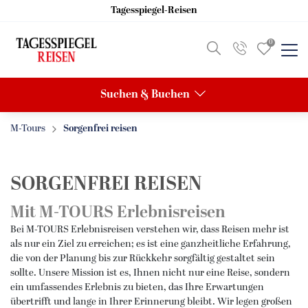
Tagesspiegel-Reisen
0
Zurück
Zurück
Zurück
Suchen & Buchen
Reisekategorien anzeigen
Reiseziele anzeigen
Schiffsreisen anzeigen
M-Tours
Sorgenfrei reisen
Eigenanreise
Reiseziele entdecken
Adventskreuzfahrten
SORGENFREI REISEN
Konzertreisen
Berlin
Hochseekreuzfahrten
Mit M-TOURS Erlebnisreisen
Kulturreisen
Hamburg
Flusskreuzfahrten
Bei M-TOURS Erlebnisreisen verstehen wir, dass Reisen mehr ist
Aktivurlaub
Leipzig
als nur ein Ziel zu erreichen; es ist eine ganzheitliche Erfahrung,
die von der Planung bis zur Rückkehr sorgfältig gestaltet sein
Advents- & Silvesterreisen
Nord- & Ostsee
sollte. Unsere Mission ist es, Ihnen nicht nur eine Reise, sondern
ein umfassendes Erlebnis zu bieten, das Ihre Erwartungen
Städtereisen
Ruhr & Rhein
übertrifft und lange in Ihrer Erinnerung bleibt. Wir legen großen