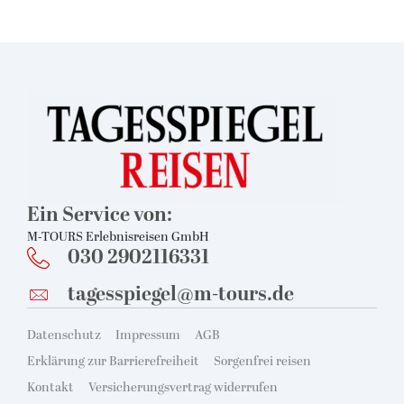
Suchen & Buchen
Ein Service von:
M-TOURS Erlebnisreisen GmbH
030 2902116331
Bus
tagesspiegel@m-tours.de
Reiseart
Eigenanreise
Deutschland
Flug
Europa
Datenschutz
Impressum
AGB
Zielgebiet
Erklärung zur Barrierefreiheit
Sorgenfrei reisen
Schiff
Weltweit
Kontakt
Versicherungsvertrag widerrufen