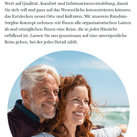
Wert auf Qualität, Komfort und Informationsvermittlung, damit
Eventreisen
Europa
Sie sich voll und ganz auf das Wesentliche konzentrieren können:
das Entdecken neuer Orte und Kulturen. Mit unserem Rundum-
Sorglos-Konzept nehmen wir Ihnen alle organisatorischen Lasten
Alleinreisende
ab und ermöglichen Ihnen eine Reise, die in jeder Hinsicht
erfüllend ist. Lassen Sie uns gemeinsam auf eine unvergessliche
Musicalreisen
Reise gehen, bei der jedes Detail zählt.
Nord- & Ostsee
Kurzurlaub
Elbphilharmonie Hamburg