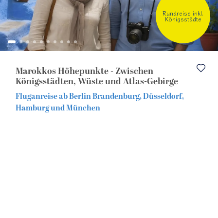
Rundreise inkl.
Eventreisen
Europa
Königsstädte
Alleinreisende
Musicalreisen
Marokkos Höhepunkte - Zwischen
Nord- & Ostsee
Königsstädten, Wüste und Atlas-Gebirge
Fluganreise ab Berlin Brandenburg, Düsseldorf,
Kurzurlaub
Hamburg und München
Elbphilharmonie Hamburg