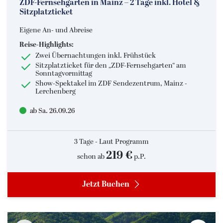
ZDF-Fernsehgarten in Mainz – 2 Tage inkl. Hotel &
Sitzplatzticket
Eigene An- und Abreise
Reise-Highlights:
Zwei Übernachtungen inkl. Frühstück
Sitzplatzticket für den „ZDF-Fernsehgarten“ am
Sonntagvormittag
Show-Spektakel im ZDF Sendezentrum, Mainz -
Lerchenberg
ab Sa. 26.09.26
3 Tage - Laut Programm
219 €
schon ab
p.P.
Jetzt Buchen