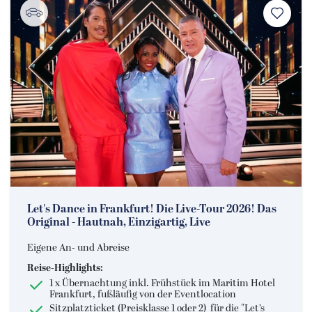
Let's Dance in Frankfurt! Die Live-Tour 2026! Das
Original - Hautnah, Einzigartig, Live
Eigene An- und Abreise
Reise-Highlights:
1 x Übernachtung inkl. Frühstück im Maritim Hotel
Frankfurt, fußläufig von der Eventlocation
Sitzplatzticket (Preisklasse 1 oder 2) für die "Let’s