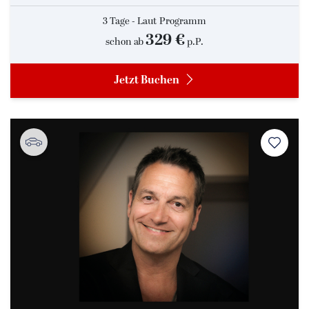
3 Tage - Laut Programm
329 €
schon ab
p.P.
Jetzt Buchen