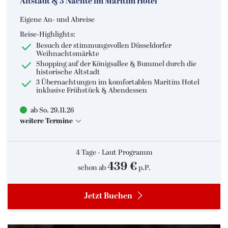
Altstadt & 3 Nächte im Maritim Hotel
Eigene An- und Abreise
Reise-Highlights:
Besuch der stimmungsvollen Düsseldorfer
Weihnachtsmärkte
Shopping auf der Königsallee & Bummel durch die
historische Altstadt
3 Übernachtungen im komfortablen Maritim Hotel
inklusive Frühstück & Abendessen
ab So. 29.11.26
weitere Termine
4 Tage - Laut Programm
439 €
schon ab
p.P.
Jetzt Buchen