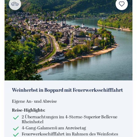
Weinherbst in Boppard mit Feuerwerksschifffahrt
Eigene An- und Abreise
Reise-Highlights:
2 Übernachtungen im 4-Sterne-Superior Bellevue
Rheinhotel
4-Gang-Galamenü am Anreisetag
Feuerwerksschifffahrt im Rahmen des Weinfestes