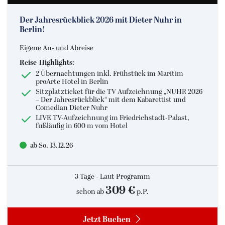
Der Jahresrückblick 2026 mit Dieter Nuhr in
Berlin!
Eigene An- und Abreise
Suchen & Buchen
Reise-Highlights:
2 Übernachtungen inkl. Frühstück im Maritim
proArte Hotel in Berlin
Sitzplatzticket für die TV Aufzeichnung „NUHR 2026
– Der Jahresrückblick“ mit dem Kabarettist und
Comedian Dieter Nuhr
LIVE TV-Aufzeichnung im Friedrichstadt-Palast,
fußläufig in 600 m vom Hotel
Bus
ab So. 13.12.26
Reiseart
Eigenanreise
Deutschland
Flug
Europa
Zielgebiet
3 Tage - Laut Programm
Schiff
Weltweit
309 €
schon ab
p.P.
Suchen
Jetzt Buchen