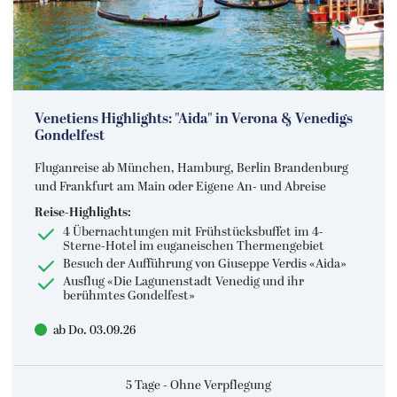
Eventreisen
Europa
Alleinreisende
Musicalreisen
Venetiens Highlights: "Aida" in Verona & Venedigs
Gondelfest
Nord- & Ostsee
Fluganreise ab München, Hamburg, Berlin Brandenburg
Kurzurlaub
und Frankfurt am Main oder Eigene An- und Abreise
Reise-Highlights:
Elbphilharmonie Hamburg
4 Übernachtungen mit Frühstücksbuffet im 4-
Sterne-Hotel im euganeischen Thermengebiet
Besuch der Aufführung von Giuseppe Verdis «Aida»
Ausflug «Die Lagunenstadt Venedig und ihr
berühmtes Gondelfest»
ab Do. 03.09.26
5 Tage - Ohne Verpflegung