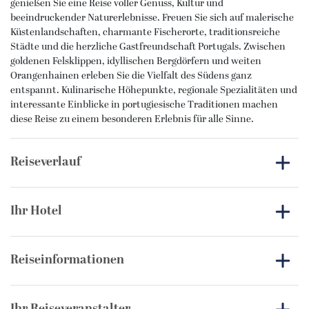
genießen Sie eine Reise voller Genuss, Kultur und
beeindruckender Naturerlebnisse. Freuen Sie sich auf malerische
Küstenlandschaften, charmante Fischerorte, traditionsreiche
Städte und die herzliche Gastfreundschaft Portugals. Zwischen
goldenen Felsklippen, idyllischen Bergdörfern und weiten
Orangenhainen erleben Sie die Vielfalt des Südens ganz
entspannt. Kulinarische Höhepunkte, regionale Spezialitäten und
interessante Einblicke in portugiesische Traditionen machen
diese Reise zu einem besonderen Erlebnis für alle Sinne.
Reiseverlauf
1. Tag
: Anreise
Ihr Hotel
Vom gewählten Abflughafen startet Ihre Reise mit dem Flug
nach Faro. Am Flughafen werden Sie willkommen geheißen
Turim Presidente
und fahren mit dem Transferbus zu Ihrem schönen Hotel in
Reiseinformationen
Portimão. Sammeln Sie während der Fahrt bereits erste
Das moderne 4-Sterne-Hotel Turim Presidente liegt in
Eindrücke von Portugals südlichster Region. Im Hotel treffen
hervorragender Lage oberhalb der beeindruckenden Steilküste
Bitte lesen Sie dieses Produktinformationblatt, welches das
Sie dann unsere engagierte Reisebegleitung, die Ihnen während
von Praia do Vau bei Portimão und bietet einen wunderschönen
Formblatt zur Unterrichtung des Reisenden bei einer
Ihres gesamten Aufenthalts zur Verfügung steht, um einen
Blick auf den Atlantik. Das Zentrum von Portimão befindet sich