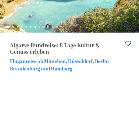
Eventreisen
Europa
Alleinreisende
Musicalreisen
Algarve Rundreise: 8 Tage Kultur &
Nord- & Ostsee
Genuss erleben
Fluganreise ab München, Düsseldorf, Berlin
Kurzurlaub
Brandenburg und Hamburg
Elbphilharmonie Hamburg