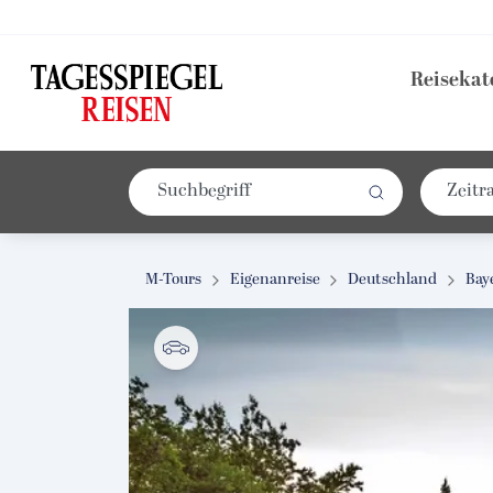
Reisekat
M-Tours
Eigenanreise
Deutschland
Bay
tel & Spa Fontenay