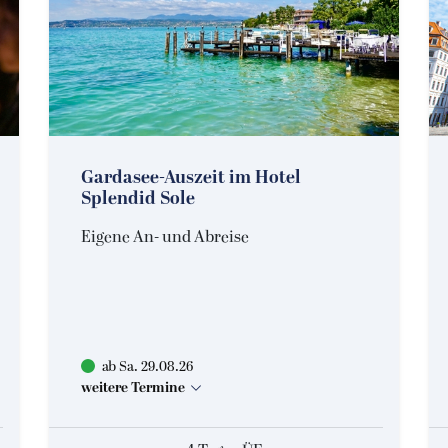
Außenansicht Hotel & Spa Fontenay
Denkmalplatz in Bad Wörishofen
Gardasee-Auszeit im Hotel
© simonwhitehurst - stock.adobe.com
© Hotel & Spa Fontenay
Splendid Sole
Eigene An- und Abreise
ab Sa. 29.08.26
weitere Termine