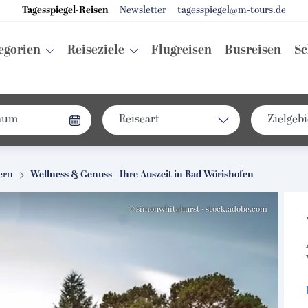
Tagesspiegel-Reisen
Newsletter
tagesspiegel@m-tours.de
egorien
Reiseziele
Flugreisen
Busreisen
Sc
Reiseart
Zielgebi
Bus
Deuts
Eigenanreise
Euro
ern
Wellness & Genuss - Ihre Auszeit in Bad Wörishofen
Flug
Weltw
© simonwhitehurst - stock.adobe.com
Schiff