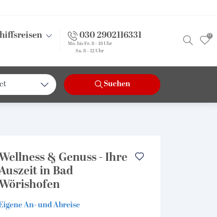
hiffsreisen
030 2902116331
0
Mo. bis Fr. 8 – 18 Uhr
Sa. 8 – 12 Uhr
et
Suchen
chland
pa
eit
Wellness & Genuss - Ihre
Auszeit in Bad
Wörishofen
Eigene An- und Abreise