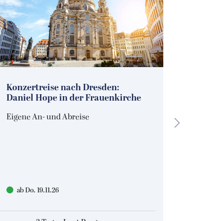
Konzertreise nach Dresden:
Joyce 
Daniel Hope in der Frauenkirche
Elbph
Eigene An- und Abreise
Eigene 
ab Do. 19.11.26
ab Di.