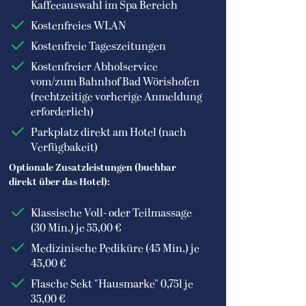
Kaffeeauswahl im Spa Bereich
Kostenfreies WLAN
Kostenfreie Tageszeitungen
Kostenfreier Abholservice
vom/zum Bahnhof Bad Wörishofen
(rechtzeitige vorherige Anmeldung
erforderlich)
Parkplatz direkt am Hotel (nach
Verfügbakeit)
bby
Doppelzimmer
el & Spa Fontenay
© Hotel & Spa Fontenay
Optionale Zusatzleistungen (buchbar
direkt über das Hotel):
Klassische Voll- oder Teilmassage
(30 Min.) je 55,00 €
Medizinische Pediküre (45 Min.) je
45,00 €
Flasche Sekt "Hausmarke" 0,75l je
35,00 €