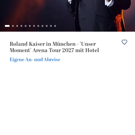
Eventreisen
Europa
Alleinreisende
Musicalreisen
Roland Kaiser in München - 'Unser
Nord- & Ostsee
Moment' Arena Tour 2027 mit Hotel
Eigene An- und Abreise
Kurzurlaub
Elbphilharmonie Hamburg