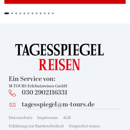
Maritim Hotel München
Maritim Hotels
© Maritim Hotels
© Maritim Hotels
©
Suchen & Buchen
Ein Service von:
M-TOURS Erlebnisreisen GmbH
030 2902116331
Bus
tagesspiegel@m-tours.de
Reiseart
Eigenanreise
Deutschland
Flug
Europa
Datenschutz
Impressum
AGB
Zielgebiet
Erklärung zur Barrierefreiheit
Sorgenfrei reisen
Schiff
Weltweit