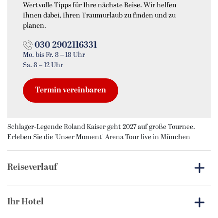
Wertvolle Tipps für Ihre nächste Reise. Wir helfen
Ihnen dabei, Ihren Traumurlaub zu finden und zu
planen.
030 2902116331
Mo. bis Fr. 8 – 18 Uhr
Sa. 8 – 12 Uhr
Termin vereinbaren
Schlager-Legende Roland Kaiser geht 2027 auf große Tournee.
Erleben Sie die 'Unser Moment' Arena Tour live in München
Reiseverlauf
Erleben Sie eine
besondere Auszeit in der bayerischen
Metropole München
und tauchen Sie ein in ein musikalisches
Ihr Hotel
Highlight voller Emotionen: die
'Unser Moment' Arena Tour
2027 von Roland Kaiser
.