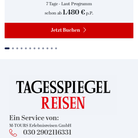
BLICK Bar im The Westin Hotel:
7 Tage - Laut Programm
1.480 €
schon ab
p.P.
Der Elphi Spritz kann in der BLICK Bar zwischen 16 bis 23 Uhr
eingenommen werden.
Jetzt Buchen
The Westin Hamburg
The Westin Hamburg
Zimmer
Schwimmbad
© Matteo Barro
© Matteo Barro
©
Suchen & Buchen
Ein Service von:
M-TOURS Erlebnisreisen GmbH
030 2902116331