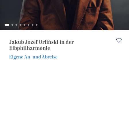
Eventreisen
Europa
Alleinreisende
Musicalreisen
Jakub Józef Orliński in der
Nord- & Ostsee
Elbphilharmonie
Eigene An- und Abreise
Kurzurlaub
Elbphilharmonie Hamburg