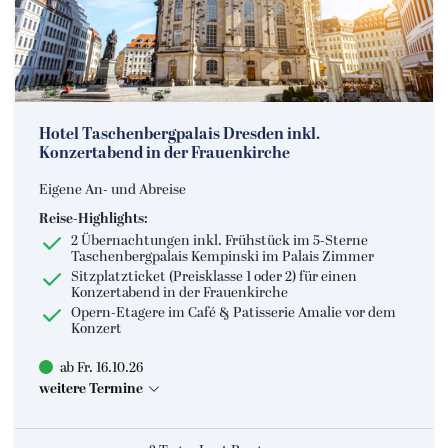
Eventreisen
Europa
Alleinreisende
Musicalreisen
Hotel Taschenbergpalais Dresden inkl.
Konzertabend in der Frauenkirche
Nord- & Ostsee
Eigene An- und Abreise
Kurzurlaub
Reise-Highlights:
2 Übernachtungen inkl. Frühstück im 5-Sterne
Elbphilharmonie Hamburg
Taschenbergpalais Kempinski im Palais Zimmer
Sitzplatzticket (Preisklasse 1 oder 2) für einen
Konzertabend in der Frauenkirche
Opern-Etagere im Café & Patisserie Amalie vor dem
Konzert
ab Fr. 16.10.26
weitere Termine